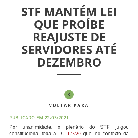
INFORMATIVOS
STF MANTÉM LEI
QUE PROÍBE
ASSEMBLÉIAS
REAJUSTE DE
NOTÍCIAS
SERVIDORES ATÉ
VÍDEOS
DEZEMBRO
FILIAÇÃO
PROGRAMA
AROEIRA
VOLTAR PARA
CONTATO
PUBLICADO EM 22/03/2021
Por unanimidade, o plenário do STF julgou
constitucional toda a LC
173/20
que, no contexto da