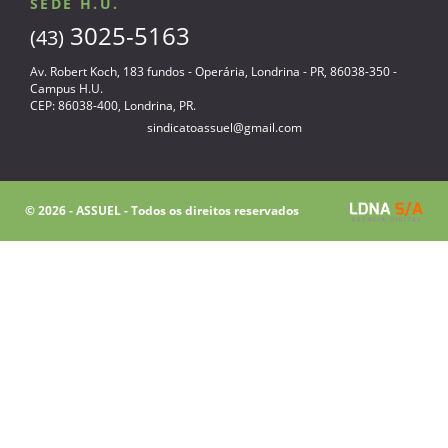
SEDE H.U.
3025-5163
(43)
Av. Robert Koch, 183 fundos - Operária, Londrina - PR, 86038-350 -
Campus H.U.
CEP: 86038-400, Londrina, PR.
sindicatoassuel@gmail.com
© 2026 - ASSUEL - Todos os direitos reservados