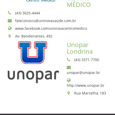
MÉDICO
(43) 3025-4444
faleconosco@uninovasaúde.com.br
www.facebook.com/uninovacentromedico
Av: Bandeirantes, 492
Unopar
Londrina
(43) 3371-7700
unopar@unopar.br
http://www.unopar.br
Rua Marselha, 183