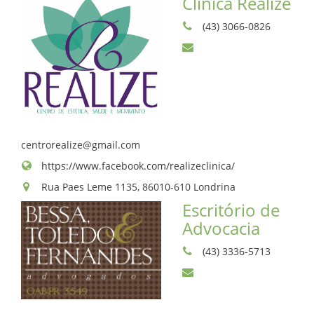
Clínica Realize
ASSUEL
(43) 3066-0826
CONVÊNIOS
INFORMATIVOS
ASSEMBLÉIAS
centrorealize@gmail.com
https://www.facebook.com/realizeclinica/
NOTÍCIAS
Rua Paes Leme 1135, 86010-610 Londrina
VÍDEOS
Escritório de
Advocacia
FILIAÇÃO
(43) 3336-5713
PROGRAMA
AROEIRA