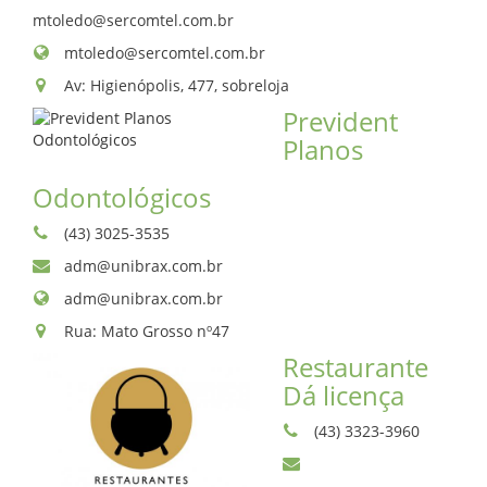
mtoledo@sercomtel.com.br
CONTATO
mtoledo@sercomtel.com.br
Av: Higienópolis, 477, sobreloja
Prevident
Planos
Odontológicos
(43) 3025-3535
adm@unibrax.com.br
adm@unibrax.com.br
Rua: Mato Grosso nº47
Restaurante
Dá licença
(43) 3323-3960