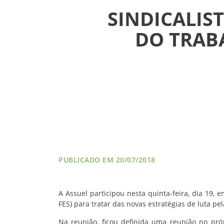
SINDICALIS
VÍDEOS
DO TRAB
FILIAÇÃO
PROGRAMA
AROEIRA
CONTATO
PUBLICADO EM 20/07/2018
A Assuel participou nesta quinta-feira, dia 19,
FES) para tratar das novas estratégias de luta pel
Na reunião, ficou definida uma reunião no pró