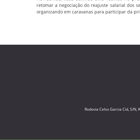
retomar a negociação do reajuste salarial dos s
organizando em caravanas para participar da pri
Rodovia Celso Garcia Cid, S/N,