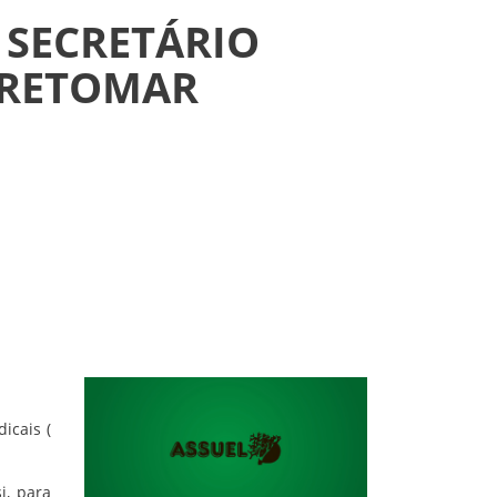
 SECRETÁRIO
 RETOMAR
icais (
i, para