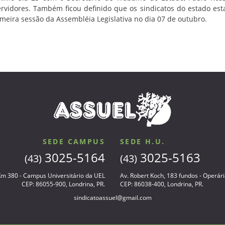
ervidores. Também ficou definido que os sindicatos do estado est
meira sessão da Assembléia Legislativa no dia 07 de outubro.
SEDE CAMPUS
SEDE H.U.
3025-5164
3025-5163
(43)
(43)
 Km 380 - Campus Universitário da UEL
Av. Robert Koch, 183 fundos - Operár
CEP: 86055-900, Londrina, PR.
CEP: 86038-400, Londrina, PR.
sindicatoassuel@gmail.com