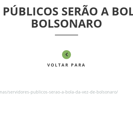
 PÚBLICOS SERÃO A BOL
BOLSONARO
VOLTAR PARA
nas/servidores-publicos-serao-a-bola-da-vez-de-bolsonaro/