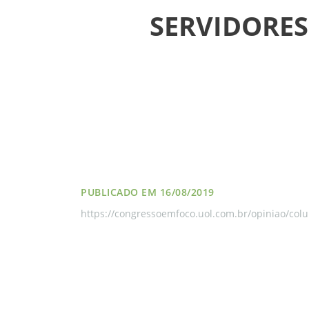
SERVIDORES
VÍDEOS
FILIAÇÃO
PROGRAMA
AROEIRA
CONTATO
PUBLICADO EM 16/08/2019
https://congressoemfoco.uol.com.br/opiniao/colu