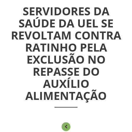
CONVÊNIOS
SERVIDORES DA
INFORMATIVOS
SAÚDE DA UEL SE
REVOLTAM CONTRA
ASSEMBLÉIAS
RATINHO PELA
NOTÍCIAS
EXCLUSÃO NO
VÍDEOS
REPASSE DO
FILIAÇÃO
AUXÍLIO
ALIMENTAÇÃO
PROGRAMA
AROEIRA
CONTATO