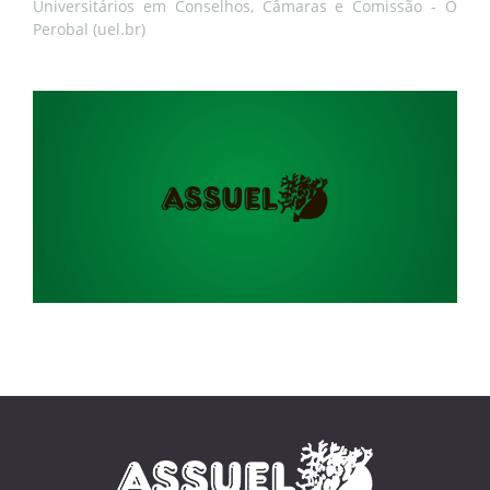
Universitários em Conselhos, Câmaras e Comissão - O
Perobal (uel.br)