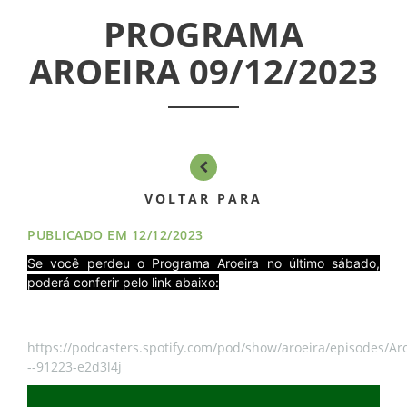
ASSEMBLÉIAS
PROGRAMA
AROEIRA 09/12/2023
NOTÍCIAS
VÍDEOS
FILIAÇÃO
VOLTAR PARA
PROGRAMA
AROEIRA
PUBLICADO EM 12/12/2023
Se você perdeu o Programa Aroeira no último sábado,
CONTATO
poderá conferir pelo link abaixo:
https://podcasters.spotify.com/pod/show/aroeira/episodes/Aro
--91223-e2d3l4j