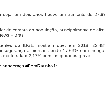
u seja, em dois anos houve um aumento de 27,6
oder de compra da população, principalmente de ali
ews – Brasil.
centes do IBGE mostram que, em 2018, 22,4
 insegurança alimentar, sendo 17,63% com insegu
ça moderada e 2,17% com insegurança grave.
cinanobraço
#ForaRati
nhoJr