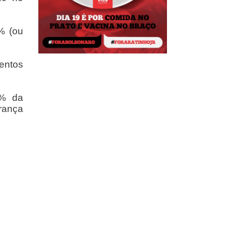
% (ou
mentos
8% da
rança