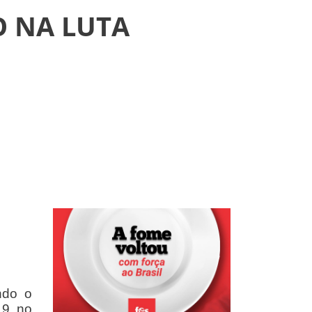
O NA LUTA
a
ndo o
19 no