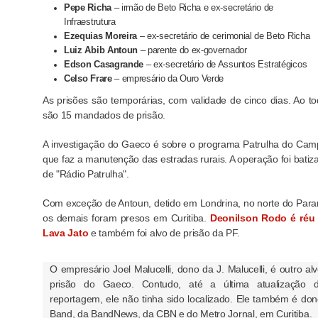
Pepe Richa
– irmão de Beto Richa e ex-secretário de
Infraestrutura
Ezequias Moreira
– ex-secretário de cerimonial de Beto Richa
Luiz Abib Antoun
– parente do ex-governador
Edson Casagrande
– ex-secretário de Assuntos Estratégicos
Celso Frare
– empresário da Ouro Verde
As prisões são temporárias, com validade de cinco dias. Ao to
são 15 mandados de prisão.
A investigação do Gaeco é sobre o programa Patrulha do Cam
que faz a manutenção das estradas rurais. A operação foi batiz
de "Rádio Patrulha".
Com exceção de Antoun, detido em Londrina, no norte do Para
os demais foram presos em Curitiba.
Deonilson Rodo é réu
Lava Jato
e também foi alvo de prisão da PF.
O empresário Joel Malucelli, dono da J. Malucelli, é outro al
prisão do Gaeco. Contudo, até a última atualização d
reportagem, ele não tinha sido localizado. Ele também é do
Band, da BandNews, da CBN e do Metro Jornal, em Curitiba.