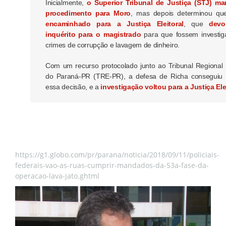
Inicialmente,
o Superior Tribunal de Justiça (STJ) m
procedimento para Moro
, mas depois determinou qu
encaminhado para a Justiça Eleitoral
, que
devo
inquérito para o magistrado
para que fossem investig
crimes de corrupção e lavagem de dinheiro.
Com um recurso protocolado junto ao Tribunal Regional E
do Paraná-PR (TRE-PR), a defesa de Richa conseguiu r
essa decisão, e a
investigação voltou para a Justiça Ele
https://g1.globo.com/pr/parana/noticia/2018/09/11/policiais-
federais-vao-as-ruas-cumprir-mandados-da-53a-fase-da-
operacao-lava-jato.ghtml