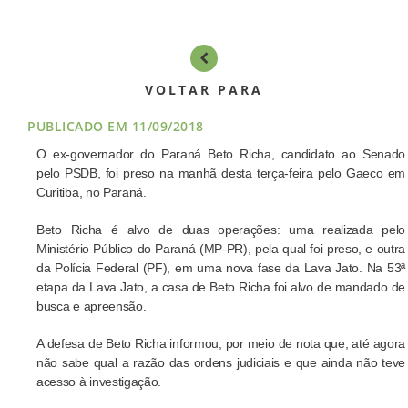
ASSEMBLÉIAS
NOTÍCIAS
VOLTAR PARA
VÍDEOS
PUBLICADO EM 11/09/2018
O ex-governador do Paraná Beto Richa, candidato ao Senado
FILIAÇÃO
pelo PSDB, foi preso na manhã desta terça-feira pelo Gaeco em
Curitiba, no Paraná.
PROGRAMA
Beto Richa é alvo de duas operações: uma realizada pelo
AROEIRA
Ministério Público do Paraná (MP-PR), pela qual foi preso, e outra
da Polícia Federal (PF), em uma nova fase da Lava Jato. Na 53ª
etapa da Lava Jato, a casa de Beto Richa foi alvo de mandado de
CONTATO
busca e apreensão.
A defesa de Beto Richa informou, por meio de nota que, até agora
não sabe qual a razão das ordens judiciais e que ainda não teve
acesso à investigação.