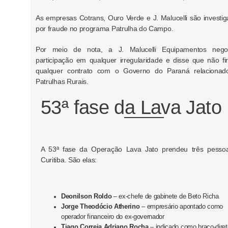
As empresas Cotrans, Ouro Verde e J. Malucelli são investi
por fraude no programa Patrulha do Campo.
Por meio de nota, a J. Malucelli Equipamentos neg
participação em qualquer irregularidade e disse que não f
qualquer contrato com o Governo do Paraná relacionad
Patrulhas Rurais.
53ª fase da Lava Jato
A 53ª fase da Operação Lava Jato prendeu três pess
Curitiba. São elas:
Deonilson Roldo
– ex-chefe de gabinete de Beto Richa
Jorge Theodócio Atherino
– empresário apontado como
operador financeiro do ex-governador
Tiago Correia Adriano Rocha
– indicado como braço-diret