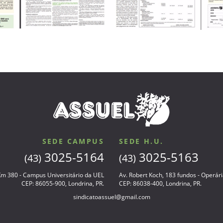
SEDE CAMPUS
SEDE H.U.
3025-5164
3025-5163
(43)
(43)
 Km 380 - Campus Universitário da UEL
Av. Robert Koch, 183 fundos - Operár
CEP: 86055-900, Londrina, PR.
CEP: 86038-400, Londrina, PR.
sindicatoassuel@gmail.com