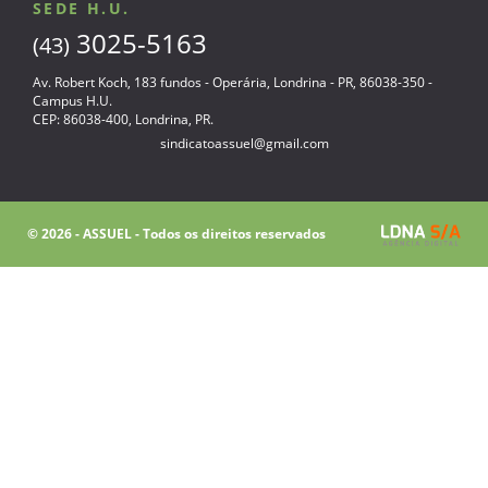
SEDE H.U.
3025-5163
(43)
Av. Robert Koch, 183 fundos - Operária, Londrina - PR, 86038-350 -
Campus H.U.
CEP: 86038-400, Londrina, PR.
sindicatoassuel@gmail.com
© 2026 - ASSUEL - Todos os direitos reservados