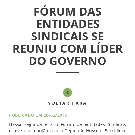
ASSUEL
FÓRUM DAS
CONVÊNIOS
ENTIDADES
INFORMATIVOS
SINDICAIS SE
REUNIU COM LÍDER
ASSEMBLÉIAS
DO GOVERNO
NOTÍCIAS
VÍDEOS
FILIAÇÃO
VOLTAR PARA
PROGRAMA
PUBLICADO EM 20/02/2019
AROEIRA
Nessa segunda-feira o Fórum de entidades Sindicais
esteve em reunião com o Deputado Hussein Bakri líder
CONTATO