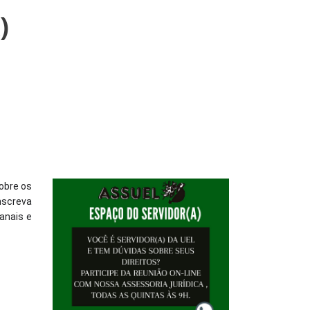
)
sobre os
nscreva
anais e