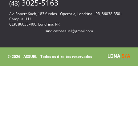
3025-5163
(43)
Av. Robert Koch, 183 fundos - Operária, Londrina - PR, 86038-350 -
Campus H.U.
CEP: 86038-400, Londrina, PR.
sindicatoassuel@gmail.com
© 2026 - ASSUEL - Todos os direitos reservados