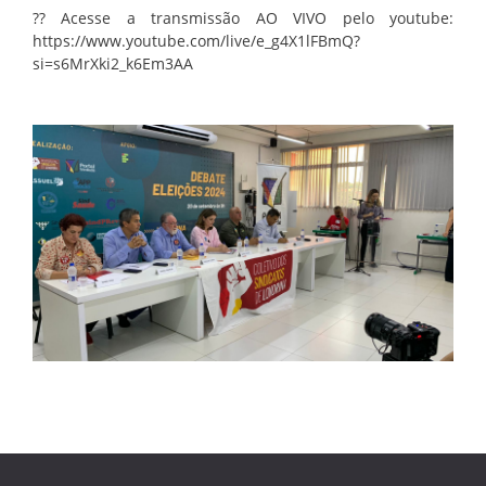
?? Acesse a transmissão AO VIVO pelo youtube:
https://www.youtube.com/live/e_g4X1lFBmQ?
si=s6MrXki2_k6Em3AA