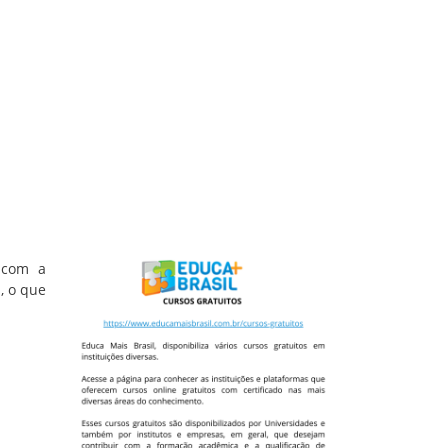
, com a
, o que