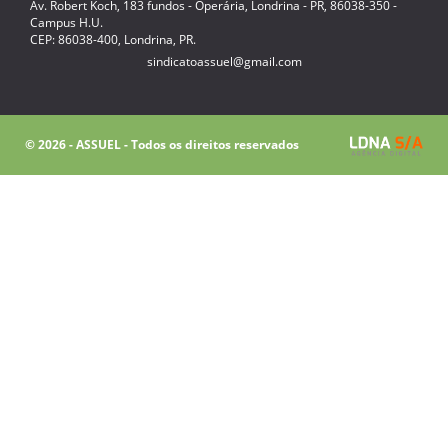
Av. Robert Koch, 183 fundos - Operária, Londrina - PR, 86038-350 -
Campus H.U.
CEP: 86038-400, Londrina, PR.
sindicatoassuel@gmail.com
© 2026 - ASSUEL - Todos os direitos reservados