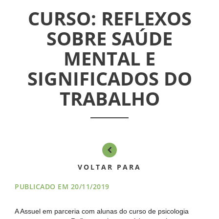
ASSUEL
CURSO: REFLEXOS
CONVÊNIOS
SOBRE SAÚDE
MENTAL E
INFORMATIVOS
SIGNIFICADOS DO
ASSEMBLÉIAS
TRABALHO
NOTÍCIAS
VÍDEOS
FILIAÇÃO
VOLTAR PARA
PROGRAMA
PUBLICADO EM 20/11/2019
AROEIRA
A Assuel em parceria com alunas do curso de psicologia 