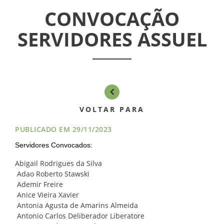
CONVOCAÇÃO
SERVIDORES ASSUEL
INICIAL
ASSUEL
CONVÊNIOS
VOLTAR PARA
PUBLICADO EM 29/11/2023
INFORMATIVOS
Servidores Convocados:
ASSEMBLÉIAS
Abigail Rodrigues da Silva
Adao Roberto Stawski
NOTÍCIAS
Ademir Freire
Anice Vieira Xavier
Antonia Agusta de Amarins Almeida
VÍDEOS
Antonio Carlos Deliberador Liberatore