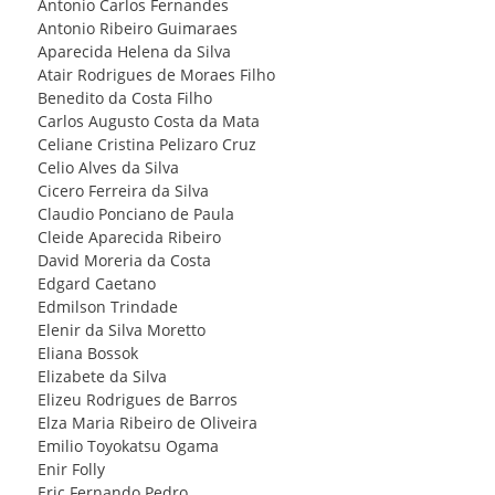
Antonio Carlos Fernandes
FILIAÇÃO
Antonio Ribeiro Guimaraes
Aparecida Helena da Silva
Atair Rodrigues de Moraes Filho
PROGRAMA
Benedito da Costa Filho
AROEIRA
Carlos Augusto Costa da Mata
Celiane Cristina Pelizaro Cruz
Celio Alves da Silva
CONTATO
Cicero Ferreira da Silva
Claudio Ponciano de Paula
Cleide Aparecida Ribeiro
David Moreria da Costa
Edgard Caetano
Edmilson Trindade
Elenir da Silva Moretto
Eliana Bossok
Elizabete da Silva
Elizeu Rodrigues de Barros
Elza Maria Ribeiro de Oliveira
Emilio Toyokatsu Ogama
Enir Folly
Eric Fernando Pedro