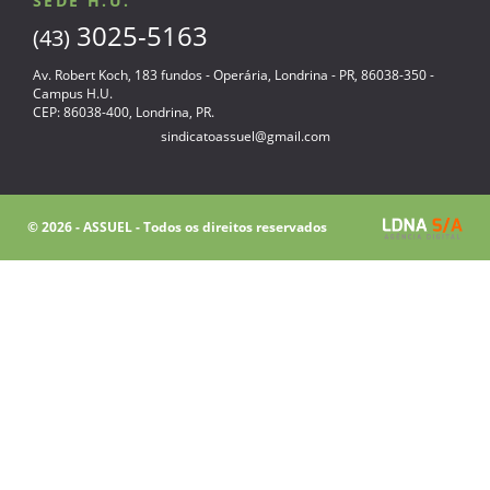
SEDE H.U.
3025-5163
(43)
Av. Robert Koch, 183 fundos - Operária, Londrina - PR, 86038-350 -
Campus H.U.
CEP: 86038-400, Londrina, PR.
sindicatoassuel@gmail.com
© 2026 - ASSUEL - Todos os direitos reservados