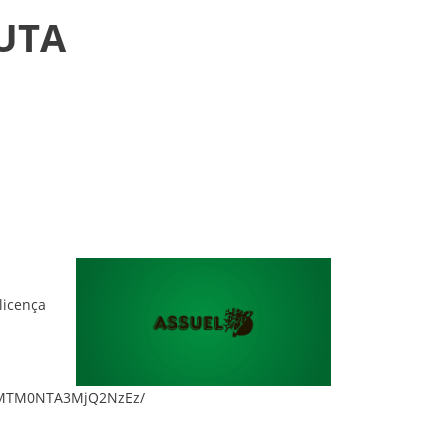
AUTA
licença
k2MTM0NTA3MjQ2NzEz/