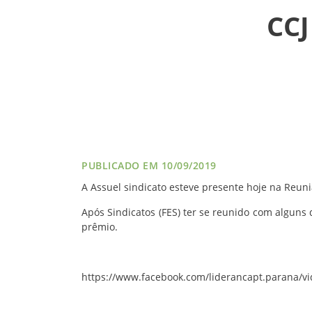
CCJ
VÍDEOS
FILIAÇÃO
PROGRAMA
AROEIRA
CONTATO
PUBLICADO EM 10/09/2019
A Assuel sindicato esteve presente hoje na Reuni
Após Sindicatos (FES) ter se reunido com alguns 
prêmio.
https://www.facebook.com/liderancapt.para