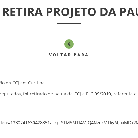
 RETIRA PROJETO DA P
VOLTAR PARA
ão da CCJ em Curitiba.
deputados, foi retirado de pauta da CCJ a PLC 09/2019, referente a 
na/videos/1330741630428851/UzpfSTM5MTI4MjQ4NzczMTkyMjoxMD