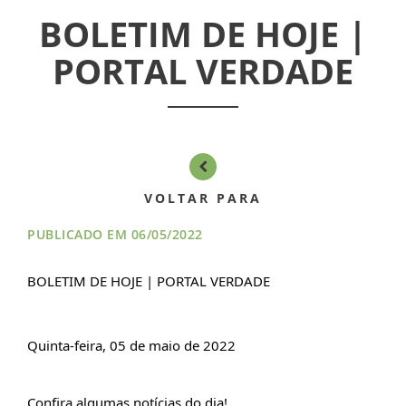
INFORMATIVOS
BOLETIM DE HOJE |
ASSEMBLÉIAS
PORTAL VERDADE
NOTÍCIAS
VÍDEOS
FILIAÇÃO
VOLTAR PARA
PROGRAMA
PUBLICADO EM 06/05/2022
AROEIRA
BOLETIM DE HOJE | PORTAL VERDADE
CONTATO
Quinta-feira, 05 de maio de 2022
Confira algumas notícias do dia!