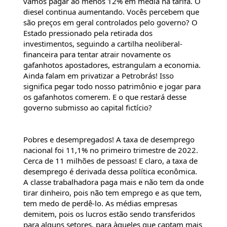
vamos pagar ao menos 12% em média na tarifa. O 
diesel continua aumentando. Vocês percebem que 
são preços em geral controlados pelo governo? O 
Estado pressionado pela retirada dos 
investimentos, seguindo a cartilha neoliberal-
financeira para tentar atrair novamente os 
gafanhotos apostadores, estrangulam a economia. 
Ainda falam em privatizar a Petrobrás! Isso 
significa pegar todo nosso patrimônio e jogar para 
os gafanhotos comerem. E o que restará desse 
governo submisso ao capital fictício?
Pobres e desempregados! A taxa de desemprego 
nacional foi 11,1% no primeiro trimestre de 2022. 
Cerca de 11 milhões de pessoas! E claro, a taxa de 
desemprego é derivada dessa política econômica. 
A classe trabalhadora paga mais e não tem da onde 
tirar dinheiro, pois não tem emprego e as que tem, 
tem medo de perdê-lo. As médias empresas 
demitem, pois os lucros estão sendo transferidos 
para alguns setores, para àqueles que captam mais 