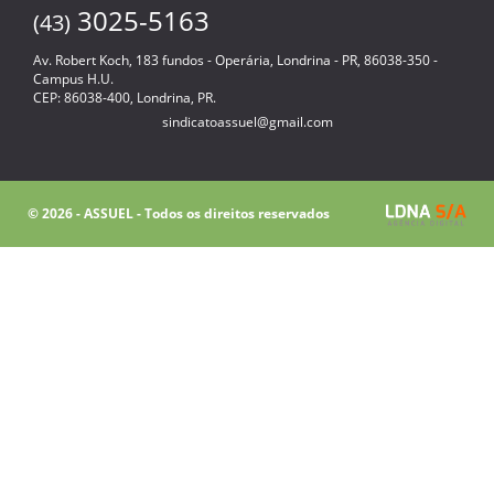
3025-5163
(43)
Av. Robert Koch, 183 fundos - Operária, Londrina - PR, 86038-350 -
Campus H.U.
CEP: 86038-400, Londrina, PR.
sindicatoassuel@gmail.com
© 2026 - ASSUEL - Todos os direitos reservados