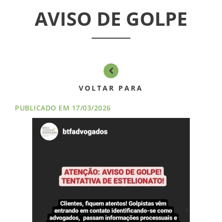
ASSEMBLÉIAS
AVISO DE GOLPE
NOTÍCIAS
VÍDEOS
FILIAÇÃO
VOLTAR PARA
PROGRAMA
PUBLICADO EM 17/03/2026
AROEIRA
CONTATO