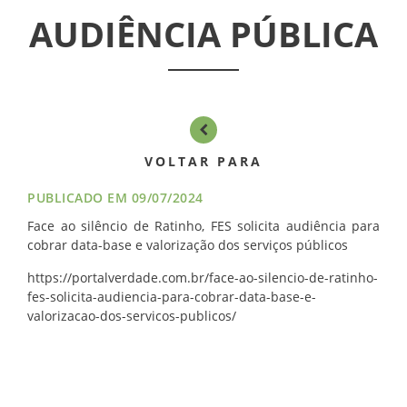
ASSEMBLÉIAS
AUDIÊNCIA PÚBLICA
NOTÍCIAS
VÍDEOS
FILIAÇÃO
VOLTAR PARA
PROGRAMA
PUBLICADO EM 09/07/2024
AROEIRA
Face ao silêncio de Ratinho, FES solicita audiência para
cobrar data-base e valorização dos serviços públicos
CONTATO
https://portalverdade.com.br/face-ao-silencio-de-ratinho-
fes-solicita-audiencia-para-cobrar-data-base-e-
valorizacao-dos-servicos-publicos/