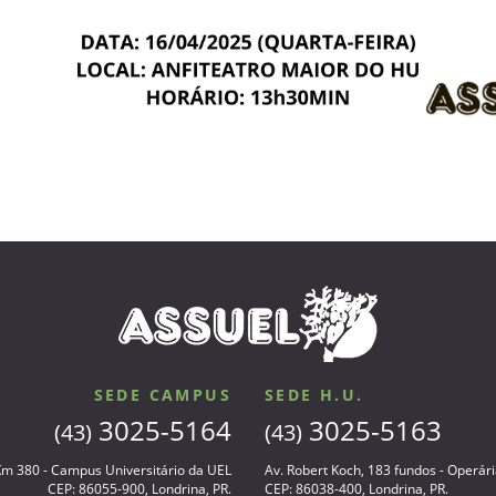
SEDE CAMPUS
SEDE H.U.
3025-5164
3025-5163
(43)
(43)
 Km 380 - Campus Universitário da UEL
Av. Robert Koch, 183 fundos - Operár
CEP: 86055-900, Londrina, PR.
CEP: 86038-400, Londrina, PR.