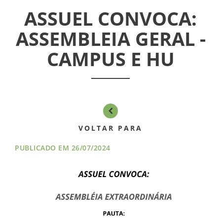
ASSEMBLÉIAS
ASSUEL CONVOCA:
NOTÍCIAS
ASSEMBLEIA GERAL -
CAMPUS E HU
VÍDEOS
FILIAÇÃO
PROGRAMA
AROEIRA
VOLTAR PARA
CONTATO
PUBLICADO EM 26/07/2024