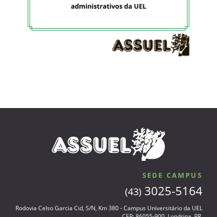
SEDE CAMPUS
3025-5164
(43)
Rodovia Celso Garcia Cid, S/N, Km 380 - Campus Universitário da UEL
CEP: 86055-900, Londrina, PR.