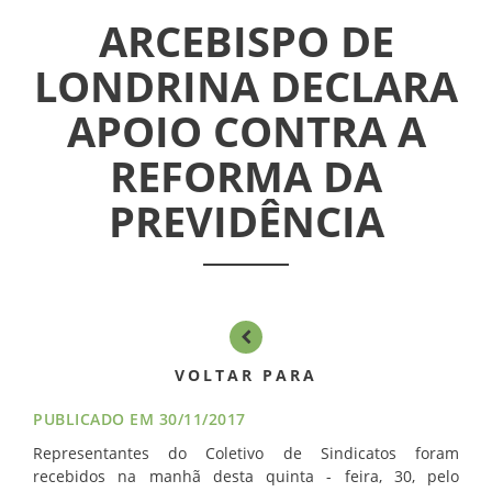
ARCEBISPO DE
INICIAL
LONDRINA DECLARA
ASSUEL
APOIO CONTRA A
CONVÊNIOS
REFORMA DA
PREVIDÊNCIA
INFORMATIVOS
ASSEMBLÉIAS
NOTÍCIAS
VÍDEOS
VOLTAR PARA
PUBLICADO EM 30/11/2017
FILIAÇÃO
Representantes do Coletivo de Sindicatos foram
recebidos na manhã desta quinta - feira, 30, pelo