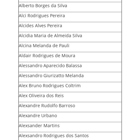
PROGRAMA
Alberto Borges da Silva
AROEIRA
Alci Rodrigues Pereira
Alcides Alves Pereira
CONTATO
Alcidia Maria de Almeida Silva
Alcina Melanda de Pauli
Aldair Rodrigues de Moura
Alessandro Aparecido Balassa
Alessandro Giurizatto Melanda
Alex Bruno Rodrigues Coltrim
Alex Oliveira dos Reis
Alexandre Rudolfo Barroso
Alexandre Urbano
Alexsander Martins
Alexsandro Rodrigues dos Santos