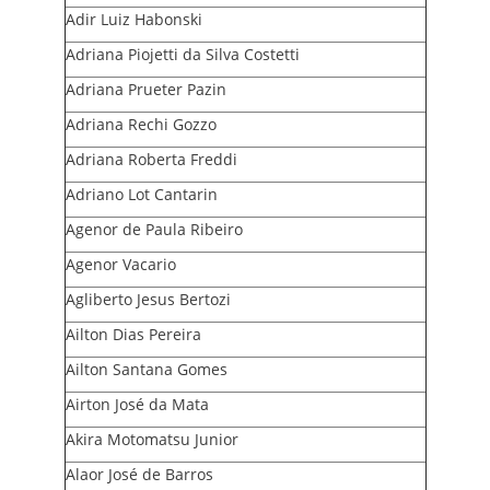
Adir Luiz Habonski
Adriana Piojetti da Silva Costetti
INICIAL
Adriana Prueter Pazin
ASSUEL
Adriana Rechi Gozzo
Adriana Roberta Freddi
CONVÊNIOS
Adriano Lot Cantarin
INFORMATIVOS
Agenor de Paula Ribeiro
Agenor Vacario
ASSEMBLÉIAS
Agliberto Jesus Bertozi
Ailton Dias Pereira
NOTÍCIAS
Ailton Santana Gomes
VÍDEOS
Airton José da Mata
Akira Motomatsu Junior
FILIAÇÃO
Alaor José de Barros