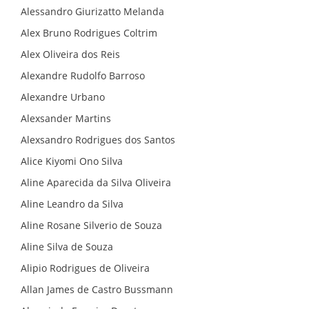
Alessandro Giurizatto Melanda
ASSUEL
Alex Bruno Rodrigues Coltrim
CONVÊNIOS
Alex Oliveira dos Reis
Alexandre Rudolfo Barroso
INFORMATIVOS
Alexandre Urbano
Alexsander Martins
ASSEMBLÉIAS
Alexsandro Rodrigues dos Santos
NOTÍCIAS
Alice Kiyomi Ono Silva
Aline Aparecida da Silva Oliveira
VÍDEOS
Aline Leandro da Silva
Aline Rosane Silverio de Souza
FILIAÇÃO
Aline Silva de Souza
PROGRAMA
Alipio Rodrigues de Oliveira
AROEIRA
Allan James de Castro Bussmann